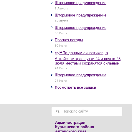
Штормовое предупреждение
7 Августа
Штормовое предупреждение
4 Августа
Штормовое предупреждение
30 Июля
Прогноз погоды
30 Июля
⛈️☔️По данным синоптиков, в
Алтайском крае сутки 24 и ночью 25
июля местами сохранятся сильные
дожди, грозы, при грозах очень
24 Июля
сильные дожди, сильные ливни,
Штормовое предупреждение
крупный град, шквалистое усиление
ветра до 17-22 м/с, местами порывы
24 Июля
25 м/с и более.
Посмотреть все записи
Администрация
Курьинского района
Алтайского края