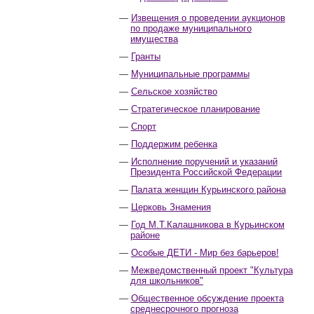
Извещения о проведении аукционов
по продаже муниципального
имущества
Гранты
Муниципальные программы
Сельское хозяйство
Стратегическое планирование
Спорт
Поддержим ребенка
Исполнение поручений и указаний
Президента Российской Федерации
Палата женщин Курьинского района
Церковь Знамения
Год М.Т.Калашникова в Курьинском
районе
Особые ДЕТИ - Мир без барьеров!
Межведомственный проект "Культура
для школьников"
Общественное обсуждение проекта
среднесрочного прогноза