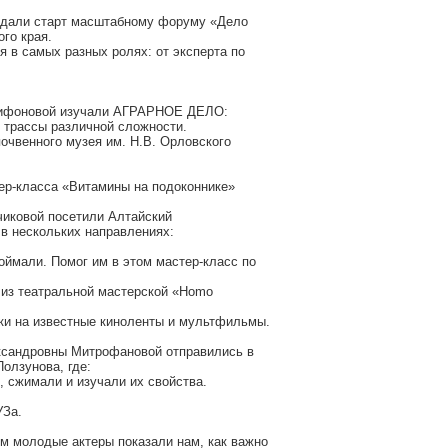
е дали старт масштабному форуму «Дело
го края.
 в самых разных ролях: от эксперта по
Трифоновой изучали АГРАРНОЕ ДЕЛО:
и трассы различной сложности.
почвенного музея им. Н.В. Орловского
тер-класса «Витамины на подоконнике»
иковой посетили Алтайский
 в нескольких направлениях:
оймали. Помог им в этом мастер-класс по
 из театральной мастерской «Homo
ики на известные киноленты и мультфильмы.
ександровны Митрофановой отправились в
Ползунова, где:
, сжимали и изучали их свойства.
УЗа.
м молодые актеры показали нам, как важно