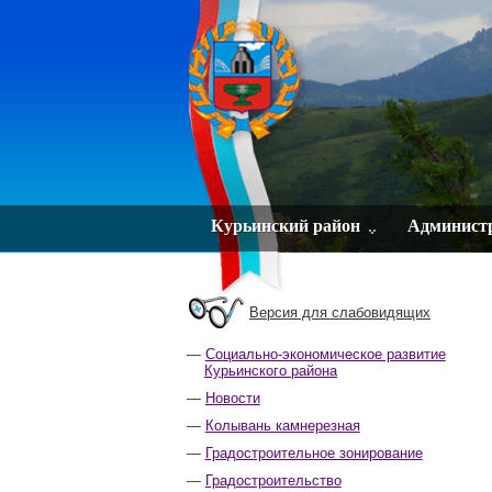
Курьинский район
Админист
Версия для слабовидящих
Социально-экономическое развитие
Курьинского района
Новости
Колывань камнерезная
Градостроительное зонирование
Градостроительство