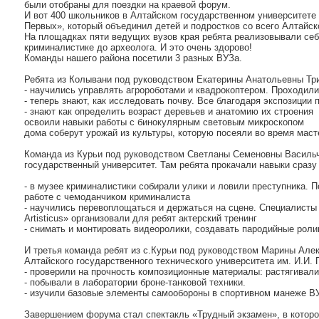
были отобраны для поездки на краевой форум.
И вот 400 школьников в Алтайском государственном университет
Первых», который объединил детей и подростков со всего Алтайско
На площадках пяти ведущих вузов края ребята реализовывали себя
криминалистике до археолога. И это очень здорово!
Команды нашего района посетили 3 разных ВУЗа.
Ребята из Колывани под руководством Екатерины Анатольевны 
- научились управлять агророботами и квадрокоптером. Проходил
- теперь знают, как исследовать почву. Все благодаря экспозиции 
- знают как определить возраст деревьев и анатомию их строения
освоили навыки работы с бинокулярным световым микроскопом
дома соберут урожай из культуры, которую посеяли во время мас
Команда из Курьи под руководством Светланы Семеновны Васильч
государственный университет. Там ребята прокачали навыки сразу
- в музее криминалистики собирали улики и ловили преступника. П
работе с чемоданчиком криминалиста
- научились перевоплощаться и держаться на сцене. Специалисты
Artisticus» организовали для ребят актерский тренинг
- снимать и монтировать видеоролики, создавать пародийные рол
И третья команда ребят из с.Курьи под руководством Марины Ал
Алтайского государственного технического университета им. И.И. 
- проверили на прочность композиционные материалы: растягивали
- побывали в лаборатории броне-танковой техники.
- изучили базовые элементы самообороны в спортивном манеже В
Завершением форума стал спектакль «Трудный экзамен», в которо