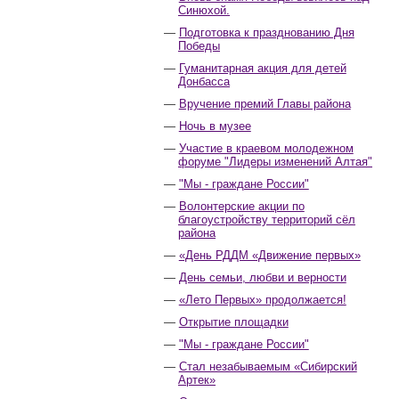
Синюхой.
Подготовка к празднованию Дня
Победы
Гуманитарная акция для детей
Донбасса
Вручение премий Главы района
Ночь в музее
Участие в краевом молодежном
форуме "Лидеры изменений Алтая"
"Мы - граждане России"
Волонтерские акции по
благоустройству территорий сёл
района
«День РДДМ «Движение первых»
День семьи, любви и верности
«Лето Первых» продолжается!
Открытие площадки
"Мы - граждане России"
Стал незабываемым «Сибирский
Артек»