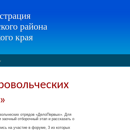
страция
кого района
ого края
ровольческих
»
овольческих отрядов «ДелоПервых». Для
 заочный отборочный этап и рассказать о
ись на участие в форуме, 3 из которых