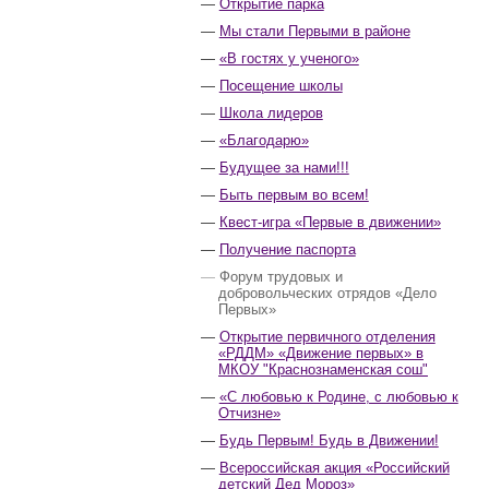
Открытие парка
Мы стали Первыми в районе
«В гостях у ученого»
Посещение школы
Школа лидеров
«Благодарю»
Будущее за нами!!!
Быть первым во всем!
Квест-игра «Первые в движении»
Получение паспорта
Форум трудовых и
добровольческих отрядов «Дело
Первых»
Открытие первичного отделения
«РДДМ» «Движение первых» в
МКОУ "Краснознаменская сош"
«С любовью к Родине, с любовью к
Отчизне»
Будь Первым! Будь в Движении!
Всероссийская акция «Российский
детский Дед Мороз»