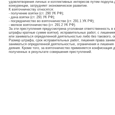
удовлетворения личных и коллективных интересов путем подкупа 
конкуренции, затрудняет экономическое развитие.
К взяточничеству относятся:
- получение взятки (ст. 290 УК РФ);
- дача взятки (ст. 291 УК РФ);
- посредничество во взяточничестве (ст. 291.1 УК РФ);
- мелкое взяточничество (ст. 291.2 УК РФ).
За эти преступления предусмотрена уголовная ответственность в
штрафы кратные сумме взятки), исправительных работ, с лишени
или заниматься определенной деятельностью либо без такового, 
Размер штрафа, срок исправительных работ, лишения права зани
заниматься определенной деятельностью, ограничения и лишения 
деяния. Кроме того, за взяточничество применяется конфискация д
полученных в результате совершения преступлений.