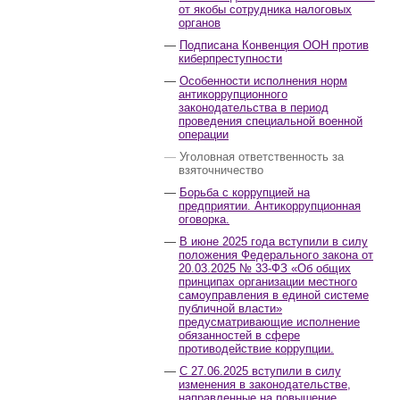
от якобы сотрудника налоговых
органов
Подписана Конвенция ООН против
киберпреступности
Особенности исполнения норм
антикоррупционного
законодательства в период
проведения специальной военной
операции
Уголовная ответственность за
взяточничество
Борьба с коррупцией на
предприятии. Антикоррупционная
оговорка.
В июне 2025 года вступили в силу
положения Федерального закона от
20.03.2025 № 33-ФЗ «Об общих
принципах организации местного
самоуправления в единой системе
публичной власти»
предусматривающие исполнение
обязанностей в сфере
противодействие коррупции.
С 27.06.2025 вступили в силу
изменения в законодательстве,
направленные на повышение