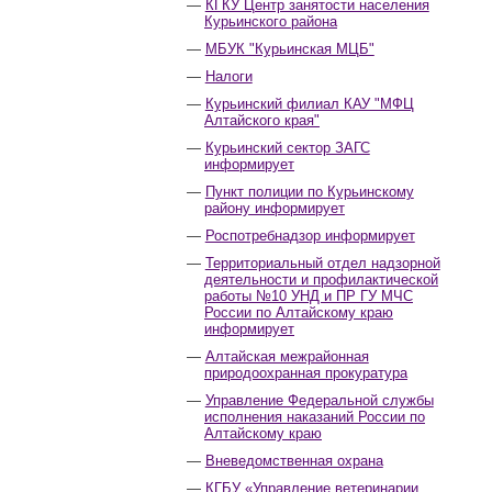
КГКУ Центр занятости населения
Курьинского района
МБУК "Курьинская МЦБ"
Налоги
Курьинский филиал КАУ "МФЦ
Алтайского края"
Курьинский сектор ЗАГС
информирует
Пункт полиции по Курьинскому
району информирует
Роспотребнадзор информирует
Территориальный отдел надзорной
деятельности и профилактической
работы №10 УНД и ПР ГУ МЧС
России по Алтайскому краю
информирует
Алтайская межрайонная
природоохранная прокуратура
Управление Федеральной службы
исполнения наказаний России по
Алтайскому краю
Вневедомственная охрана
КГБУ «Управление ветеринарии