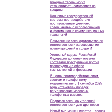
граждане теперь могут
устанавливать самозапрет на
кредиты
Концепция государственной
системы противодействия
противоправным деяниям,
совершаемым с использованием
информационно-коммуникационных
технологий
Разъяснение законодательства об
ответственности за совершение
правонарушений в сфере ИТТ
Уголовный кодекс Российской
Федерации дополнен новыми
составами преступлений против
правосудия и в сфере
компьютерной информации
В целях противодействия спам-
звонкам и телефонному
мошенничеству с 1 сентября 2025
года установлен порядок
регулирования массовых
телефонных вызовов
Подписан закон об уголовной
ответственности для дропперов
Новый вид мошенничества – звонок