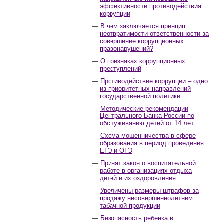
эффективности противодействия
коррупции
В чем заключается принцип
неотвратимости ответственности за
совершение коррупционных
правонарушений?
О признаках коррупционных
преступлений
Противодействие коррупции – одно
из приоритетных направлений
государственной политики
Методические рекомендации
Центрального Банка России по
обслуживанию детей от 14 лет
Схема мошенничества в сфере
образования в период проведения
ЕГЭ и ОГЭ
Принят закон о воспитательной
работе в организациях отдыха
детей и их оздоровления
Увеличены размеры штрафов за
продажу несовершеннолетним
табачной продукции
Безопасность ребенка в