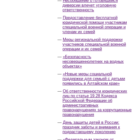
Несообщение о готовящейся
диверсии влечет уголовную
ответственность
Предоставление бесплатной
юридической помощи участникам
специальной военной операции и
членам их семей
Меры региональной поддержки
участников специальной военной
операции и их семей
«Безопасность
несовершеннолетних на водных
объектах»
«Новые меры социальной
поддержки для семьей с детьми
появились в Алтайском крае»
Об ответственности юридических
лиц по статье 19.28 Кодекса
Российской Федерации об
административных
правонарушениях за коррупционные
правонарушения
День защиты детей в России:
праздник заботы и внимания к
подрастающему поколению
«Федеральным законом от