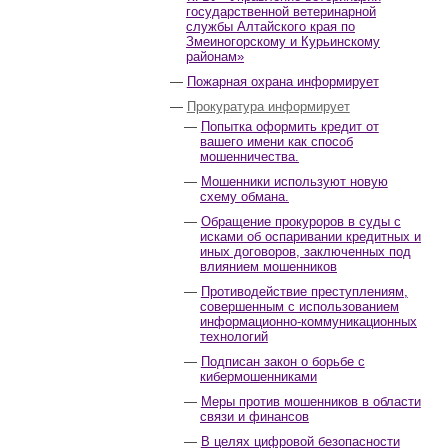
государственной ветеринарной
службы Алтайского края по
Змеиногорскому и Курьинскому
районам»
Пожарная охрана информирует
Прокуратура информирует
Попытка оформить кредит от
вашего имени как способ
мошенничества.
Мошенники используют новую
схему обмана.
Обращение прокуроров в суды с
исками об оспаривании кредитных и
иных договоров, заключенных под
влиянием мошенников
Противодействие преступлениям,
совершенным с использованием
информационно-коммуникационных
технологий
Подписан закон о борьбе с
кибермошенниками
Меры против мошенников в области
связи и финансов
В целях цифровой безопасности