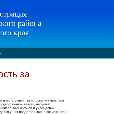
страция
кого района
ого края
ость за
 преступления, за которые установлена
осударственной власти, нарушает
иципальных органов и учреждений,
здавая у них представление о возможности