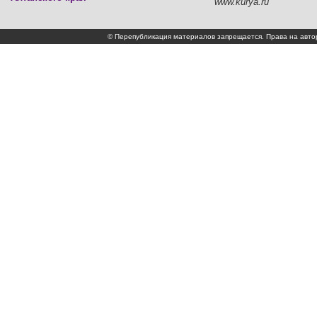
www.kurya.ru
© Перепубликация материалов запрещается. Права на а