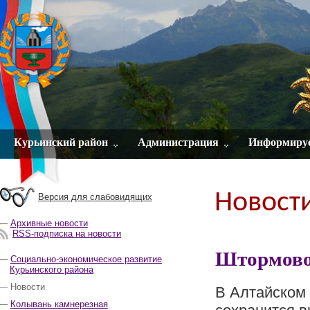
Курьинский район
Администрация
Информиру
Новост
Версия для слабовидящих
Архивные новости
RSS-подписка на новости
Штормово
Социально-экономическое развитие
Курьинского района
Новости
В Алтайском 
Колывань камнерезная