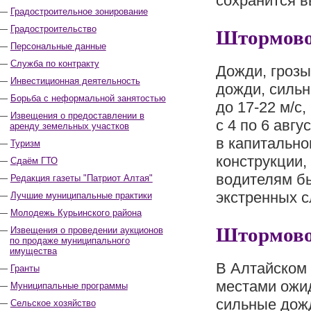
сохранится в
Градостроительное зонирование
Штормово
Градостроительство
Персональные данные
Служба по контракту
Дожди, грозы
Инвестиционная деятельность
дожди, сильн
Борьба с неформальной занятостью
до 17‑22 м/с,
Извещения о предоставлении в
с 4 по 6 авг
аренду земельных участков
в капитально
Туризм
конструкции,
Сдаём ГТО
водителям б
Редакция газеты "Патриот Алтая"
экстренных с
Лучшие муниципальные практики
Молодежь Курьинского района
Штормово
Извещения о проведении аукционов
по продаже муниципального
имущества
В Алтайском 
Гранты
местами ожид
Муниципальные программы
сильные дожд
Сельское хозяйство