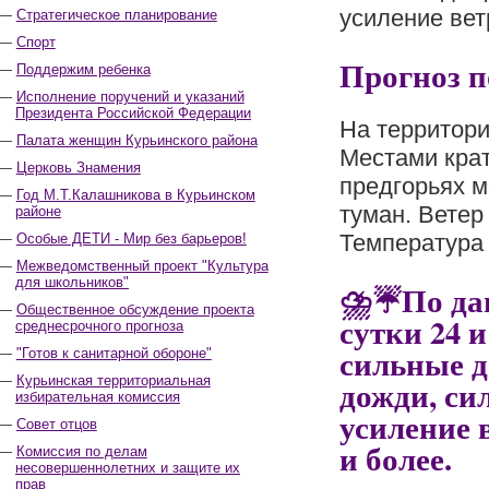
усиление ветр
Стратегическое планирование
Спорт
Прогноз 
Поддержим ребенка
Исполнение поручений и указаний
Президента Российской Федерации
На территори
Палата женщин Курьинского района
Местами крат
Церковь Знамения
предгорьях м
Год М.Т.Калашникова в Курьинском
туман. Ветер
районе
Температура 
Особые ДЕТИ - Мир без барьеров!
Межведомственный проект "Культура
для школьников"
⛈️☔️По да
Общественное обсуждение проекта
сутки 24 
среднесрочного прогноза
сильные д
"Готов к санитарной обороне"
Курьинская территориальная
дожди, си
избирательная комиссия
усиление в
Совет отцов
и более.
Комиссия по делам
несовершеннолетних и защите их
прав