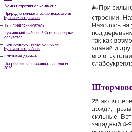
Административная комиссия
🌬При сильно
Природно-климатические показатели
строении. На
Курьинского района
Находясь на 
Ты - предприниматель!
под деревьям
Курьинский районный Совет народных
депутатов
так как возм
Контрольно-счётная комиссия
зданий и дру
Курьинского района
его отсутств
Открытые данные
слабоукрепле
Всероссийская перепись населения
2020
...
Штормово
25 июля пер
дожди, грозы
сильные. Вет
западный 4-9
ночью порывы