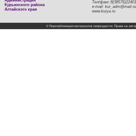
Администрация
Тел/факс:8(38576)2240
Курьинского района
e-mail: kur_adm@mail.ru
Алтайского края
www.kurya.ru
© Перепубликация материалов запрещается. Права на а