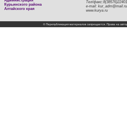
Администрация
Тел/факс:8(38576)2240
Курьинского района
e-mail: kur_adm@mail.ru
Алтайского края
www.kurya.ru
© Перепубликация материалов запрещается. Права на а