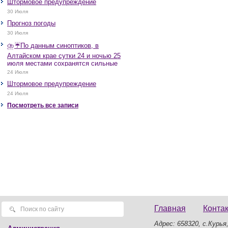
Штормовое предупреждение
30 Июля
Прогноз погоды
30 Июля
⛈️☔️По данным синоптиков, в
Алтайском крае сутки 24 и ночью 25
июля местами сохранятся сильные
дожди, грозы, при грозах очень
24 Июля
сильные дожди, сильные ливни,
Штормовое предупреждение
крупный град, шквалистое усиление
ветра до 17-22 м/с, местами порывы
24 Июля
25 м/с и более.
Посмотреть все записи
Главная
Конта
Адрес: 658320, с.Курья,