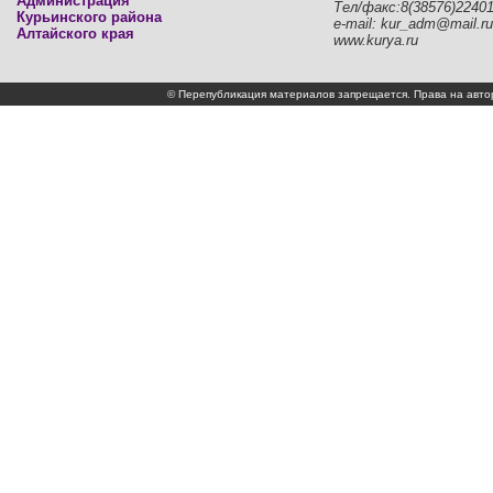
Администрация
Тел/факс:8(38576)2240
Курьинского района
e-mail: kur_adm@mail.ru
Алтайского края
www.kurya.ru
© Перепубликация материалов запрещается. Права на а