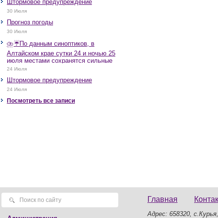
Штормовое предупреждение
30 Июля
Прогноз погоды
30 Июля
⛈️☔️По данным синоптиков, в
Алтайском крае сутки 24 и ночью 25
июля местами сохранятся сильные
дожди, грозы, при грозах очень
24 Июля
сильные дожди, сильные ливни,
Штормовое предупреждение
крупный град, шквалистое усиление
ветра до 17-22 м/с, местами порывы
24 Июля
25 м/с и более.
Посмотреть все записи
Главная
Конта
Адрес: 658320, с.Курья,