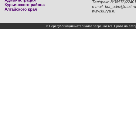
Администрация
Тел/факс:8(38576)2240
Курьинского района
e-mail: kur_adm@mail.ru
Алтайского края
www.kurya.ru
© Перепубликация материалов запрещается. Права на а