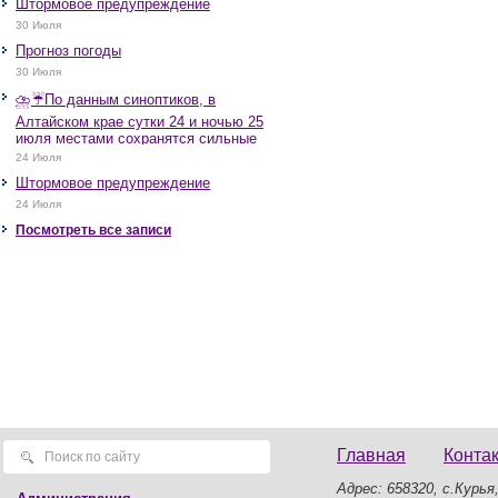
Штормовое предупреждение
30 Июля
Прогноз погоды
30 Июля
⛈️☔️По данным синоптиков, в
Алтайском крае сутки 24 и ночью 25
июля местами сохранятся сильные
дожди, грозы, при грозах очень
24 Июля
сильные дожди, сильные ливни,
Штормовое предупреждение
крупный град, шквалистое усиление
ветра до 17-22 м/с, местами порывы
24 Июля
25 м/с и более.
Посмотреть все записи
Главная
Конта
Адрес: 658320, с.Курья,