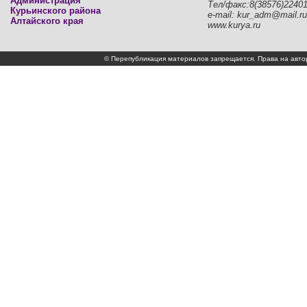
Администрация
Тел/факс:8(38576)2240
Курьинского района
e-mail: kur_adm@mail.ru
Алтайского края
www.kurya.ru
© Перепубликация материалов запрещается. Права на а