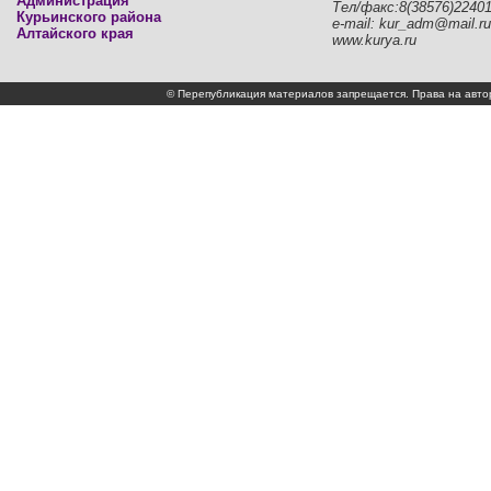
Администрация
Тел/факс:8(38576)2240
Курьинского района
e-mail: kur_adm@mail.ru
Алтайского края
www.kurya.ru
© Перепубликация материалов запрещается. Права на а