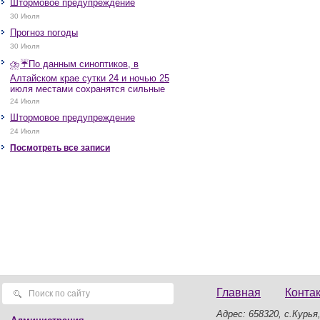
Штормовое предупреждение
30 Июля
Прогноз погоды
30 Июля
⛈️☔️По данным синоптиков, в
Алтайском крае сутки 24 и ночью 25
июля местами сохранятся сильные
дожди, грозы, при грозах очень
24 Июля
сильные дожди, сильные ливни,
Штормовое предупреждение
крупный град, шквалистое усиление
ветра до 17-22 м/с, местами порывы
24 Июля
25 м/с и более.
Посмотреть все записи
Главная
Конта
Адрес: 658320, с.Курья,