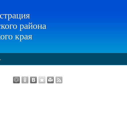
страция
кого района
ого края