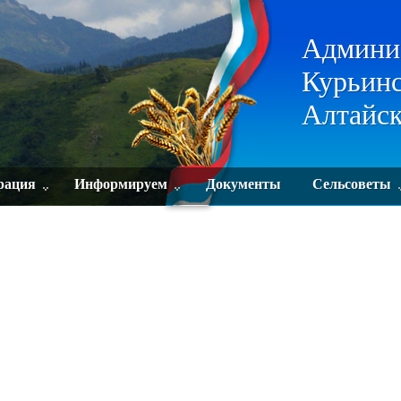
Админи
Курьинс
Алтайск
рация
Информируем
Документы
Сельсоветы