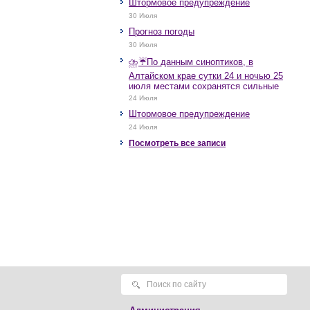
Штормовое предупреждение
30 Июля
Прогноз погоды
30 Июля
⛈️☔️По данным синоптиков, в
Алтайском крае сутки 24 и ночью 25
июля местами сохранятся сильные
дожди, грозы, при грозах очень
24 Июля
сильные дожди, сильные ливни,
Штормовое предупреждение
крупный град, шквалистое усиление
ветра до 17-22 м/с, местами порывы
24 Июля
25 м/с и более.
Посмотреть все записи