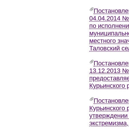
Постановле
04.04.2014 №
по исполнен
муниципально
местного зна
Таловский се
Постановле
13.12.2013 №
предоставляе
Курьинского 
Постановле
Курьинского 
утверждении
экстремизма,