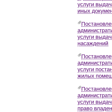
услуги выдач
иных докумен
Постановле
администрат
услуги выдач
насаждений
Постановле
администрат
услуги поста
жилых помещ
Постановле
администрат
услуги выда
право владен