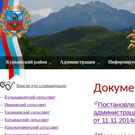
Курьинский район
Администрация
Информиру
Докумен
Версия для слабовидящих
Бугрышихинский сельсовет
Постановле
Ивановский сельсовет
администраци
Казанцевский сельсовет
от 11.11.2014
Колыванский сельсовет
Краснознаменский сельсовет
Кузнецовский сельсовет