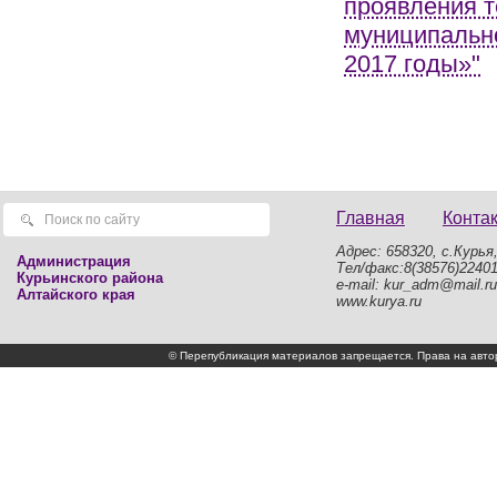
проявления т
муниципально
2017 годы»"
Главная
Конта
Адрес: 658320, с.Курья,
Администрация
Тел/факс:8(38576)2240
Курьинского района
e-mail: kur_adm@mail.ru
Алтайского края
www.kurya.ru
© Перепубликация материалов запрещается. Права на а