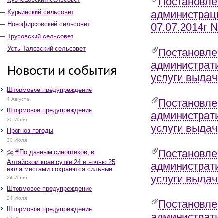
Постановле
Курьинский сельсовет
администраци
Новофирсовский сельсовет
07.07.2014г 
Трусовский сельсовет
Усть-Таловский сельсовет
Постановле
администрат
Новости и события
услуги выдач
Штормовое предупреждение
4 Августа
Постановле
Штормовое предупреждение
администрат
30 Июля
услуги выдач
Прогноз погоды
30 Июля
Постановле
⛈️☔️По данным синоптиков, в
Алтайском крае сутки 24 и ночью 25
администрат
июля местами сохранятся сильные
дожди, грозы, при грозах очень
услуги выдач
24 Июля
сильные дожди, сильные ливни,
Штормовое предупреждение
крупный град, шквалистое усиление
ветра до 17-22 м/с, местами порывы
24 Июля
Постановле
25 м/с и более.
Штормовое предупреждение
администрат