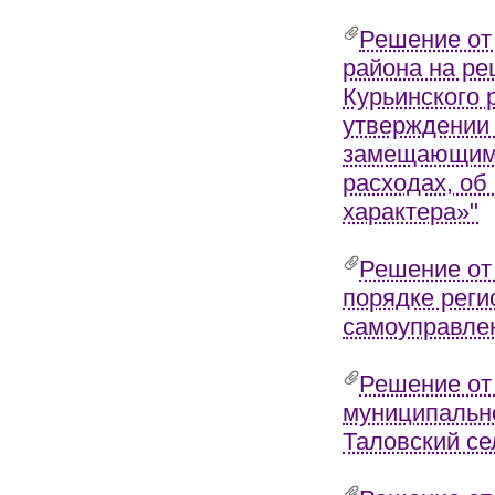
Решение от 
района на ре
Курьинского 
утверждении
замещающими
расходах, об
характера»"
Решение от
порядке реги
самоуправле
Решение от
муниципально
Таловский се