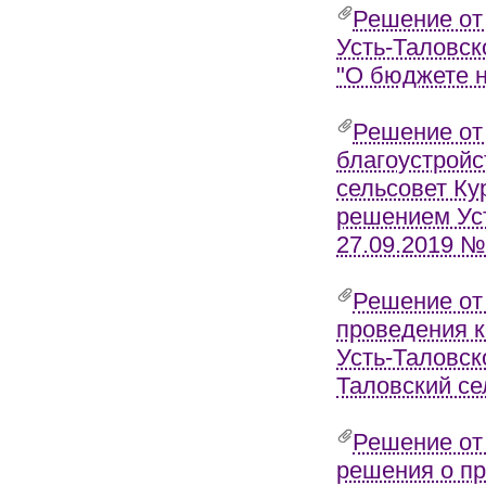
Решение от
Усть-Таловск
"О бюджете н
Решение от 
благоустройс
сельсовет Ку
решением Уст
27.09.2019 №
Решение от
проведения к
Усть-Таловск
Таловский се
Решение от
решения о пр