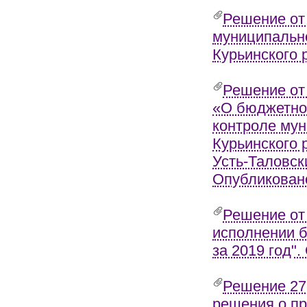
Решение от
муниципальн
Курьинского 
Решение от
«О бюджетно
контроле мун
Курьинского 
Усть-Таловск
Опубликовано
Решение от
исполнении б
за 2019 год"
Решение 27
решения о пр