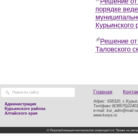
Решение от
порядке веде
муниципально
Курьинского 
Решение от
Таловского с
Главная
Конта
Адрес: 658320, с.Курья,
Администрация
Тел/факс:8(38576)2240
Курьинского района
e-mail: kur_adm@mail.ru
Алтайского края
www.kurya.ru
© Перепубликация материалов запрещается. Права на а