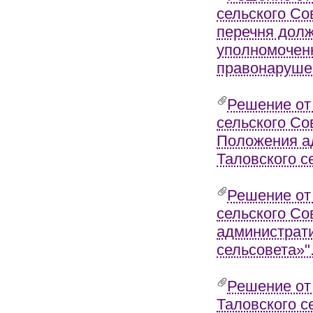
сельского Со
перечня долж
уполномочен
правонарушен
Решение от
сельского Со
Положения а
Таловского с
Решение от
сельского Со
администрати
сельсовета»"
Решение от
Таловского с