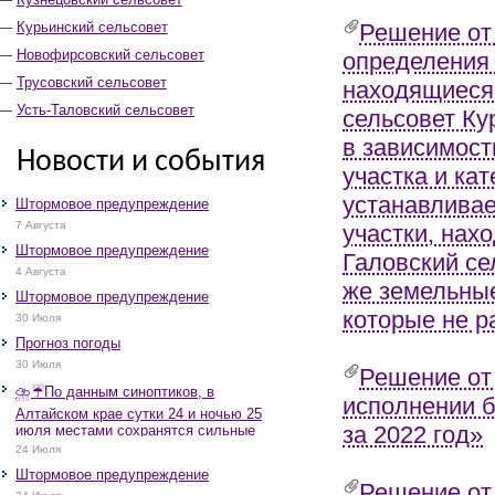
Курьинский сельсовет
Решение от 
Новофирсовский сельсовет
определения 
Трусовский сельсовет
находящиеся
Усть-Таловский сельсовет
сельсовет Ку
в зависимост
Новости и события
участка и кат
устанавливае
Штормовое предупреждение
7 Августа
участки, нах
Штормовое предупреждение
Галовский се
4 Августа
же земельные
Штормовое предупреждение
которые не р
30 Июля
Прогноз погоды
30 Июля
Решение от 
⛈️☔️По данным синоптиков, в
исполнении б
Алтайском крае сутки 24 и ночью 25
за 2022 год»
июля местами сохранятся сильные
дожди, грозы, при грозах очень
24 Июля
сильные дожди, сильные ливни,
Штормовое предупреждение
крупный град, шквалистое усиление
Решение от 