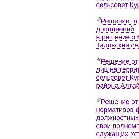
сельсовет Ку
Решение от
дополнений
в решение о 
Таловский се
Решение от
лиц на терри
сельсовет Ку
района Алтай
Решение от
нормативов 
должностных
свои полномо
служащих Уст