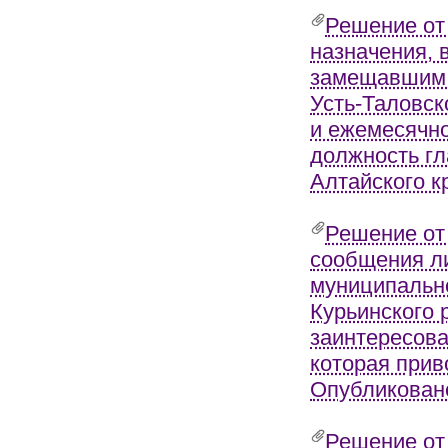
Решение от
назначения, 
замещавшим 
Усть-Таловск
и ежемесячн
должность гл
Алтайского к
Решение от
сообщения л
муниципально
Курьинского 
заинтересова
которая прив
Опубликовано
Решение от