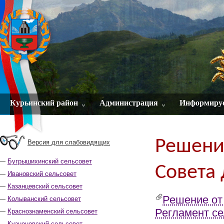
Курьинский район
Администрация
Информиру
Решения
Версия для слабовидящих
Бугрышихинский сельсовет
Совета 
Ивановский сельсовет
Казанцевский сельсовет
Решение от 
Колыванский сельсовет
Регламент се
Краснознаменский сельсовет
Кузнецовский сельсовет