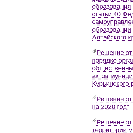
образования 
статьи 40 Фе
самоуправле
образовании 
Алтайского к
Решение от
порядке орга
общественны
актов муници
Курьинского 
Решение от
на 2020 год"
Решение от
территории м