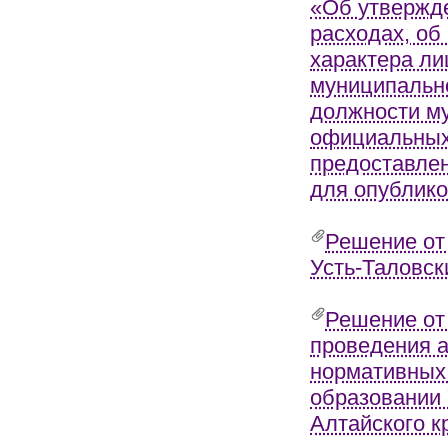
«Об утвержд
расходах, об
характера л
муниципально
должности му
официальных 
предоставле
для опублико
Решение от
Усть-Таловск
Решение от
проведения 
нормативных 
образовании 
Алтайского к