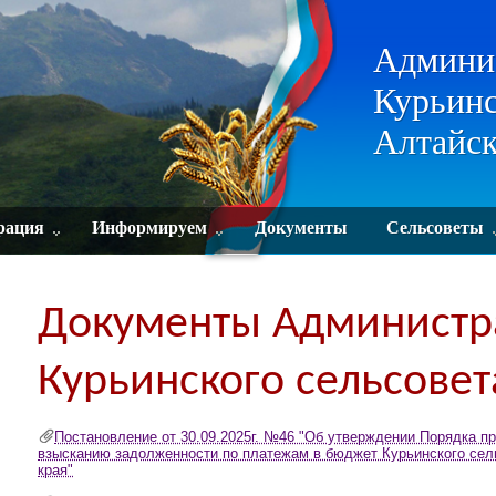
Админи
Курьинс
Алтайск
рация
Информируем
Документы
Сельсоветы
Документы Администр
Курьинского сельсовет
Постановление от 30.09.2025г. №46 "Об утверждении Порядка п
взысканию задолженности по платежам в бюджет Курьинского сель
края"