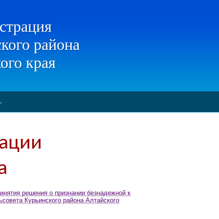
страция
кого района
ого края
ации
а
ринятия решения о признании безнадежной к
совета Курьинского района Алтайского