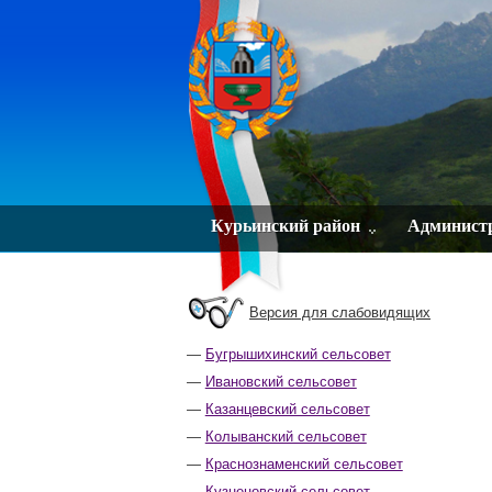
Курьинский район
Админист
Версия для слабовидящих
Бугрышихинский сельсовет
Ивановский сельсовет
Казанцевский сельсовет
Колыванский сельсовет
Краснознаменский сельсовет
Кузнецовский сельсовет