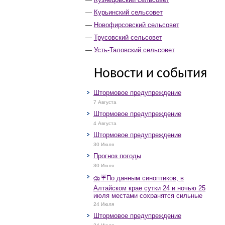
Курьинский сельсовет
Новофирсовский сельсовет
Трусовский сельсовет
Усть-Таловский сельсовет
Новости и события
Штормовое предупреждение
7 Августа
Штормовое предупреждение
4 Августа
Штормовое предупреждение
30 Июля
Прогноз погоды
30 Июля
⛈️☔️По данным синоптиков, в
Алтайском крае сутки 24 и ночью 25
июля местами сохранятся сильные
дожди, грозы, при грозах очень
24 Июля
сильные дожди, сильные ливни,
Штормовое предупреждение
крупный град, шквалистое усиление