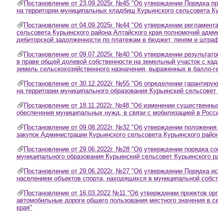
Постановление от 23.09.2025г. №45 "Об утверждении Порядка п
на территории муниципальных кладбищ Курьинского сельсовета Ку
Постановление от 04.09.2025г. №44 "Об утверждении регламент
сельсовета Курьинского района Алтайского края полномочий адм
дебиторской задолженности по платежам в бюджет, пеням и штра
Постановление от 09.07.2025г. №40 "Об утверждении результат
в праве общей долевой собственности на земельный участок с кад
земель сельскохозяйственного назначения, выраженных в балло-ге
Постановление от 30.12.2022г. №55 "Об определении гарантиру
на территории муниципального образования Курьинский сельсовет 
Постановление от 18.11.2022г. №48 "Об изменении существенны
обеспечения муниципальных нужд, в связи с мобилизацией в Росс
Постановление от 09.08.2022г. №32 "Об утверждении положения
закупок Администрации Курьинского сельсовета Курьинского район
Постановление от 29.06.2022г. №28 "Об утверждении порядка с
муниципального образования Курьинский сельсовет Курьинского ра
Постановление от 29.06.2022г. №27 "Об утверждении Порядка 
населением объектов спорта, находящихся в муниципальной собст
Постановление от 16.03.2022 №11 "Об утверждении проектов ор
автомобильные дороги общего пользования местного значения в с
края"