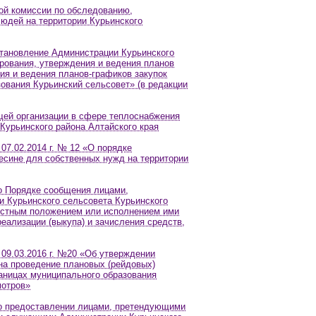
ой комиссии по обследованию,
юдей на территории Курьинского
становление Администрации Курьинского
рования, утверждения и ведения планов
ния и ведения планов-графиков закупок
зования Курьинский сельсовет» (в редакции
щей организации в сфере теплоснабжения
Курьинского района Алтайского края
07.02.2014 г. № 12 «О порядке
есине для собственных нужд на территории
о Порядке сообщения лицами,
Курьинского сельсовета Курьинского
жностным положением или исполнением ими
еализации (выкупа) и зачисления средств,
 09.03.2016 г. №20 «Об утверждении
на проведение плановых (рейдовых)
аницах муниципального образования
мотров»
 о предоставлении лицами, претендующими