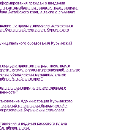
информирования граждан о введении
ия на автомобильных дорогах, находящихся
она Алтайского края, а также о причинах
шаний по проекту внесений изменений в
ия Курьинский сельсовет Курьинского
униципального образования Курьинский
 порядке принятия наград, почетных и
арств, международных организаций, а также
иозных объединений муниципальными
айона Алтайского края"
пользования юридическими лицами и
венности"
становление Администрации Курьинского
 решений о признании безнадежной к
образования Курьинский сельсовет
тавления и ведения кассового плана
Алтайского края"