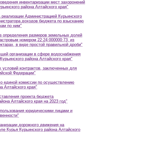
роведения инвентаризации мест захоронений
рьинского района Алтайского края"
а реализации Администрацией Курьинского
инистратора доходов бюджета по взысканию
фам по ним"
ов определения размеров земельных долей
астровым номером 22:24:000000:73, из
ктарах, в виде простой правильной дроби"
ющей организации в сфере водоснабжения
Курьинского района Алтайского края"
х условий контрактов, заключенных для
ийской Федерации"
 о единой комиссии по осуществлению
а Алтайского края"
оставления проекта бюджета
йона Алтайского края на 2023 год"
использования юридическими лицами и
венности"
ганизации дорожного движения на
еле Курья Курьинского района Алтайского