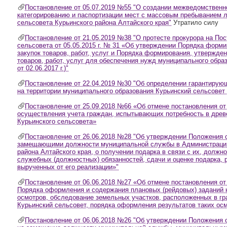
Постановление от 05.07.2019 №55 "О создании межведомственн
категорированию и паспортизации мест с массовым пребыванием л
сельсовета Курьинского района Алтайского края"
Утратило силу
Постановление от 21.05.2019 №38 "О протесте прокурора на По
сельсовета от 05.05.2015 г. № 31 «Об утверждении Порядка форми
закупок товаров, работ, услуг и Порядка формирования, утвержде
товаров, работ, услуг для обеспечения нужд муниципального обра
от 02.06.2017 г.)"
Постановление от 22.04.2019 №30 "Об определении гарантирую
на территории муниципального образования Курьинский сельсовет 
Постановление от 25.09.2018 №66 «Об отмене постановления от 
осуществления учета граждан, испытывающих потребность в древ
Курьинского сельсовета»
Постановление от 26.06.2018 №28 "Об утверждении Положения 
замещающими должности муниципальной службы в Администрации 
района Алтайского края, о получении подарка в связи с их, дол
служебных (должностных) обязанностей, сдачи и оценке подарка, р
вырученных от его реализации»"
Постановление от 06.06.2018 №27 «Об отмене постановления от
Порядка оформления и содержания плановых (рейдовых) заданий 
осмотров, обследование земельных участков, расположенных в гр
Курьинский сельсовет, порядка оформления результатов таких ос
Постановление от 06.06.2018 №26 "Об утверждении Положения