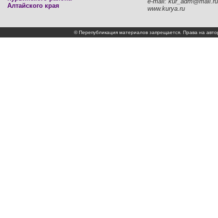
e-mail: kur_adm@mail.ru
Алтайского края
www.kurya.ru
© Перепубликация материалов запрещается. Права на а