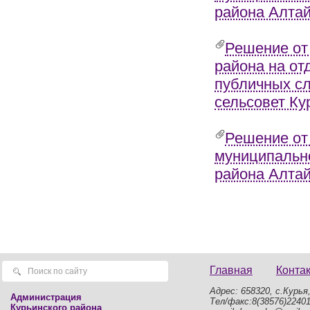
района Алтай
Решение от 
района на от
публичных с
сельсовет Ку
Решение от
муниципально
района Алтай
Главная
Конта
Адрес: 658320, с.Курья,
Администрация
Тел/факс:8(38576)2240
Курьинского района