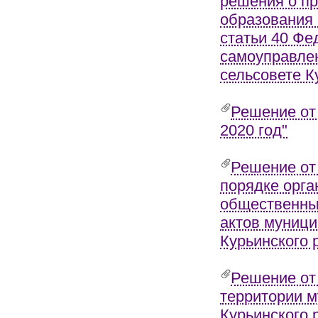
решения о пр
образования 
статьи 40 Фе
самоуправлен
сельсовете К
Решение от
2020 год"
Решение от
порядке орга
общественны
актов муници
Курьинского 
Решение от 
территории м
Курьинского 