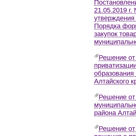
Постановлени
21.05.2019 г
утверждения 
Порядка фор
закупок това
муниципально
Решение от
приватизаци
образования 
Алтайского к
Решение от
муниципально
района Алтай
Решение от