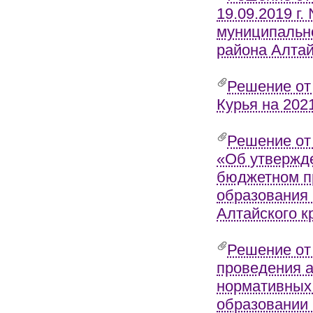
19.09.2019 г
муниципально
района Алтай
Решение от 
Курья на 2021
Решение от
«Об утвержд
бюджетном п
образования 
Алтайского к
Решение от
проведения 
нормативных 
образовании 