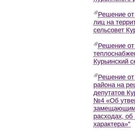
Решение от
лиц на терри
сельсовет Ку
Решение от
теплоснабжен
Курьинский с
Решение от 
района на ре
депутатов Кур
№4 «Об утве
замещающими
расходах, об
характера»"