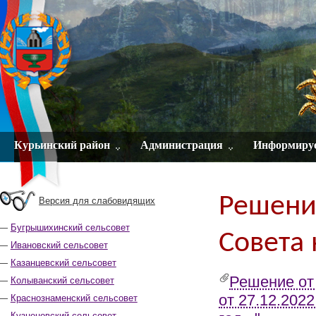
Курьинский район
Администрация
Информиру
Решени
Версия для слабовидящих
Бугрышихинский сельсовет
Совета
Ивановский сельсовет
Казанцевский сельсовет
Решение от
Колыванский сельсовет
от 27.12.202
Краснознаменский сельсовет
Кузнецовский сельсовет