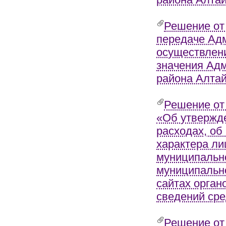
Решение от
передаче Адм
осуществлени
значения Адм
района Алтай
Решение от
«Об утвержд
расходах, об
характера л
муниципально
муниципально
сайтах орган
сведений ср
Решение от