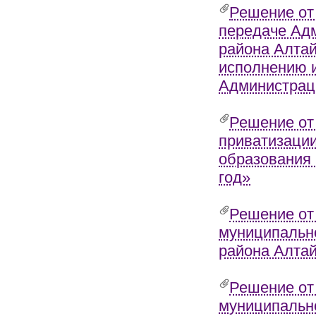
Решение от
передаче Адм
района Алтай
исполнению 
Администраци
Решение от
приватизаци
образования 
год»
Решение от
муниципально
района Алтай
Решение от
муниципально