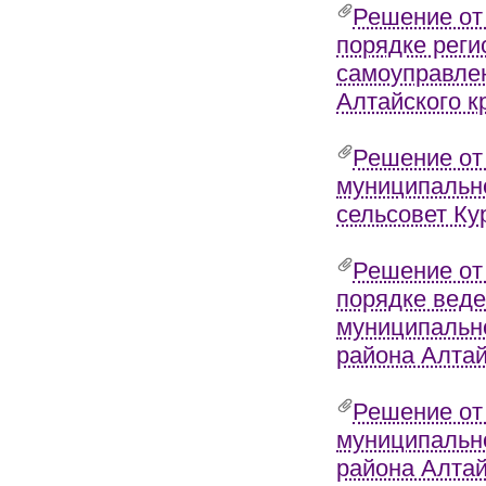
Решение от
порядке реги
самоуправлен
Алтайского к
Решение от
муниципально
сельсовет Ку
Решение от
порядке веде
муниципально
района Алтай
Решение от
муниципально
района Алтай