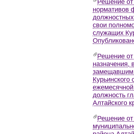
Решение от
нормативов 
должностных
свои полномо
служащих Кур
Опубликовано
Решение от
назначения, 
замещавшим 
Курьинского 
ежемесячной
должность гл
Алтайского к
Решение от
муниципально
района Алтай