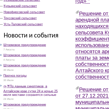
год» "
Курьинский сельсовет
Новофирсовский сельсовет
Решение от 
Трусовский сельсовет
арендной пла
Усть-Таловский сельсовет
находящихся 
сельсовета К
Новости и события
коэффициенто
использовани
Штормовое предупреждение
7 Августа
относятся ар
Штормовое предупреждение
платы за зем
4 Августа
собственност
Штормовое предупреждение
Алтайского к
30 Июля
Прогноз погоды
собственност
30 Июля
⛈️☔️По данным синоптиков, в
Решение от 
Алтайском крае сутки 24 и ночью 25
от 27.12.202
июля местами сохранятся сильные
дожди, грозы, при грозах очень
24 Июля
муниципально
сильные дожди, сильные ливни,
Штормовое предупреждение
крупный град, шквалистое усиление
муниципально