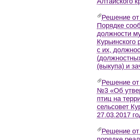
Алтайского к
Решение от
Порядке соо
должности му
Курьинского 
с их, должн
(должностных
(выкупа) и з
Решение от 
№3 «Об утве
птиц на терр
сельсовет Ку
27.03.2017 го
Решение от
порядке реал