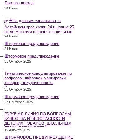
Прогноз погоды
30 Июля
⛈️☔️По данным синоптиков, в
Алтайском крае сутки 24 и ночью 25
июля местами сохранятся сильные
дожди, грозы, при грозах очень
24 Июля
сильные дожди, сильные ливни,
Штормовое предупреждение
крупный град, шквалистое усиление
24 Июля
ветра до 17-22 м/с, местами порывы
25 м/с и более.
Штормовое предупреждение
31 Октября 2025
Тематическое консультирование по
вопросам цифровой маркировки
товаров, приуроченное ко
Всемирному дню качества
31 Октября 2025
Штормовое предупреждение
22 Сентября 2025
ГОРЯЧАЯ ЛИНИЯ ПО ВОПРОСАМ
КАЧЕСТВА И БЕЗОПАСНОСТИ
ДЕТСКИХ ТОВАРОВ, ШКОЛЬНЫХ
ПРИНАДЛЕЖНОСТЕЙ
15 Августа 2025
ШТОРМОВОЕ ПРЕДУПРЕЖДЕНИЕ