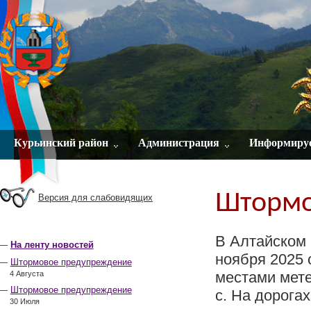
Курьинский район
Администрация
Информиру
Штормо
Версия для слабовидящих
В Алтайском 
На ленту новостей
ноября 2025 
Штормовое предупреждение
местами мете
4 Августа
Штормовое предупреждение
с. На дорога
30 Июля