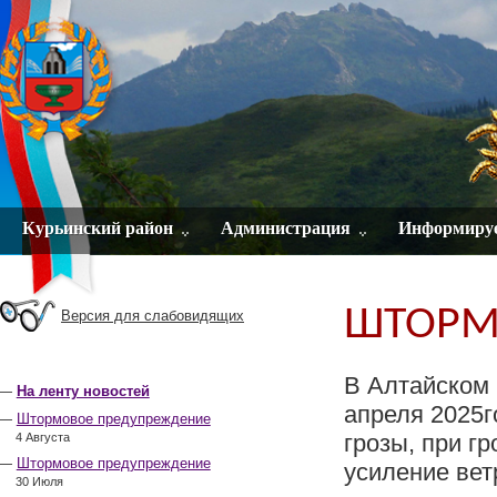
Курьинский район
Администрация
Информиру
ШТОРМ
Версия для слабовидящих
В Алтайском 
На ленту новостей
апреля 2025
Штормовое предупреждение
грозы, при г
4 Августа
Штормовое предупреждение
усиление вет
30 Июля