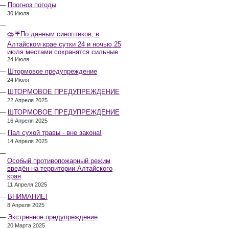
Прогноз погоды
30 Июля
⛈️☔️По данным синоптиков, в
Алтайском крае сутки 24 и ночью 25
июля местами сохранятся сильные
дожди, грозы, при грозах очень
24 Июля
сильные дожди, сильные ливни,
Штормовое предупреждение
крупный град, шквалистое усиление
24 Июля
ветра до 17-22 м/с, местами порывы
25 м/с и более.
ШТОРМОВОЕ ПРЕДУПРЕЖДЕНИЕ
22 Апреля 2025
ШТОРМОВОЕ ПРЕДУПРЕЖДЕНИЕ
16 Апреля 2025
Пал сухой травы - вне закона!
14 Апреля 2025
Особый противопожарный режим
введён на территории Алтайского
края
11 Апреля 2025
ВНИМАНИЕ!
8 Апреля 2025
Экстренное предупреждение
20 Марта 2025